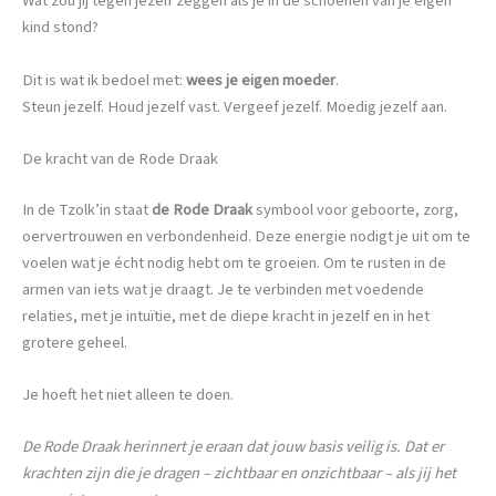
Wat zou jij tegen jezelf zeggen als je in de schoenen van je eigen
kind stond?
Dit is wat ik bedoel met:
wees je eigen moeder
.
Steun jezelf. Houd jezelf vast. Vergeef jezelf. Moedig jezelf aan.
De kracht van de Rode Draak
In de Tzolk’in staat
de Rode Draak
symbool voor geboorte, zorg,
oervertrouwen en verbondenheid. Deze energie nodigt je uit om te
voelen wat je écht nodig hebt om te groeien. Om te rusten in de
armen van iets wat je draagt. Je te verbinden met voedende
relaties, met je intuïtie, met de diepe kracht in jezelf en in het
grotere geheel.
Je hoeft het niet alleen te doen.
De Rode Draak herinnert je eraan dat jouw basis veilig is. Dat er
krachten zijn die je dragen – zichtbaar en onzichtbaar – als jij het