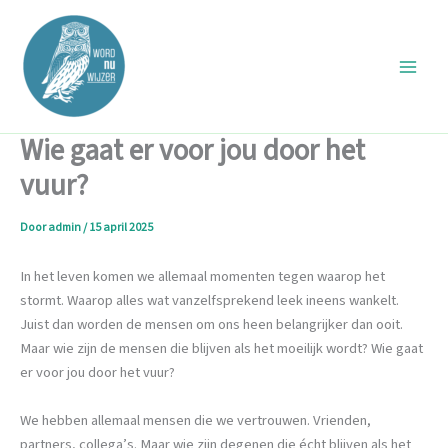
Ga
naar
de
inhoud
Wie gaat er voor jou door het
vuur?
Door
admin
/
15 april 2025
In het leven komen we allemaal momenten tegen waarop het
stormt. Waarop alles wat vanzelfsprekend leek ineens wankelt.
Juist dan worden de mensen om ons heen belangrijker dan ooit.
Maar wie zijn de mensen die blijven als het moeilijk wordt? Wie gaat
er voor jou door het vuur?
We hebben allemaal mensen die we vertrouwen. Vrienden,
partners, collega’s. Maar wie zijn degenen die écht blijven als het