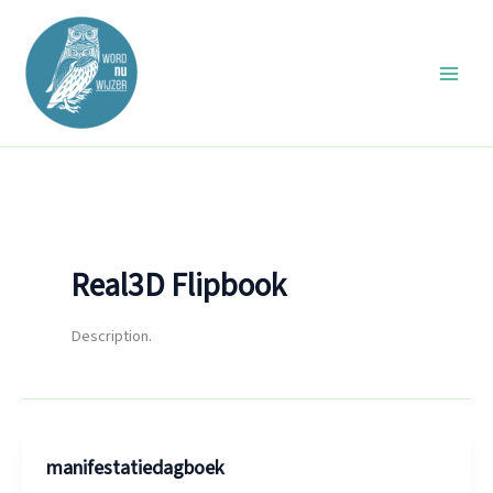
Ga
naar
de
inhoud
Real3D Flipbook
Description.
manifestatiedagboek